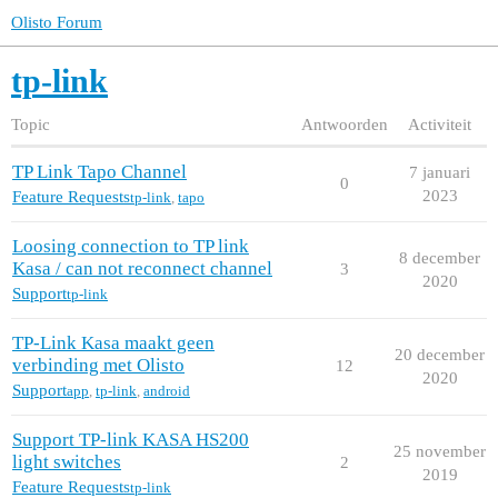
Olisto Forum
tp-link
Topic
Antwoorden
Activiteit
TP Link Tapo Channel
7 januari
0
2023
Feature Requests
tp-link
,
tapo
Loosing connection to TP link
8 december
Kasa / can not reconnect channel
3
2020
Support
tp-link
TP-Link Kasa maakt geen
20 december
verbinding met Olisto
12
2020
Support
app
,
tp-link
,
android
Support TP-link KASA HS200
25 november
light switches
2
2019
Feature Requests
tp-link