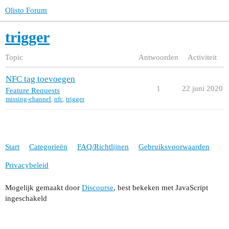
Olisto Forum
trigger
Topic
Antwoorden
Activiteit
NFC tag toevoegen
1
22 juni 2020
Feature Requests
missing-channel
,
nfc
,
trigger
Start
Categorieën
FAQ/Richtlijnen
Gebruiksvoorwaarden
Privacybeleid
Mogelijk gemaakt door
Discourse
, best bekeken met JavaScript
ingeschakeld