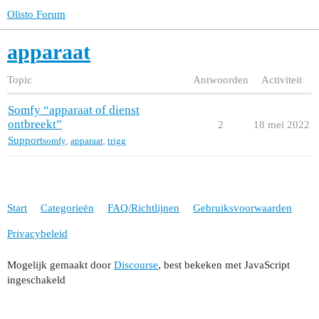
Olisto Forum
apparaat
Topic
Antwoorden
Activiteit
Somfy “apparaat of dienst
ontbreekt”
2
18 mei 2022
Support
somfy
,
apparaat
,
trigg
Start
Categorieën
FAQ/Richtlijnen
Gebruiksvoorwaarden
Privacybeleid
Mogelijk gemaakt door
Discourse
, best bekeken met JavaScript
ingeschakeld